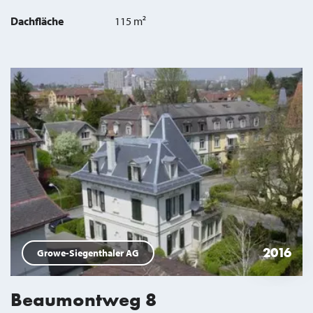
Dachfläche
115 m²
2016
Growe-Siegenthaler AG
Beaumontweg 8