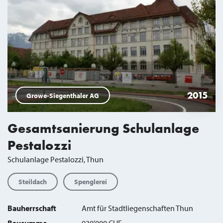
2015
Growe-Siegenthaler AG
Gesamtsanierung Schulanlage
Pestalozzi
Schulanlage Pestalozzi, Thun
Steildach
Spenglerei
Bauherrschaft
Amt für Stadtliegenschaften Thun
Bausumme
930’000 CHF