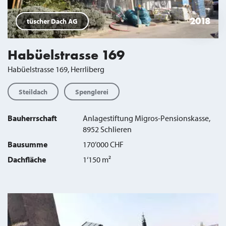
2018
tüscher Dach AG
Habüelstrasse 169
Habüelstrasse 169, Herrliberg
Steildach
Spenglerei
Bauherrschaft
Anlagestiftung Migros-Pensionskasse,
8952 Schlieren
Bausumme
170’000 CHF
Dachfläche
1‘150 m²