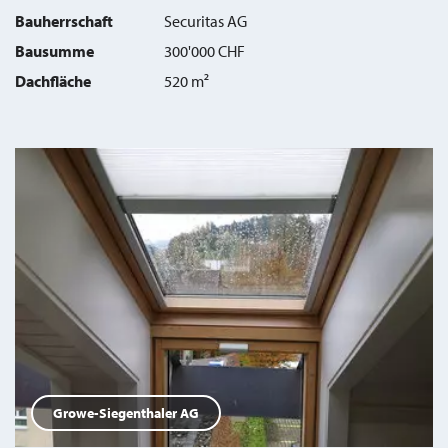
Bauherrschaft
Securitas AG
Bausumme
300'000 CHF
Dachfläche
520 m²
Growe-Siegenthaler AG