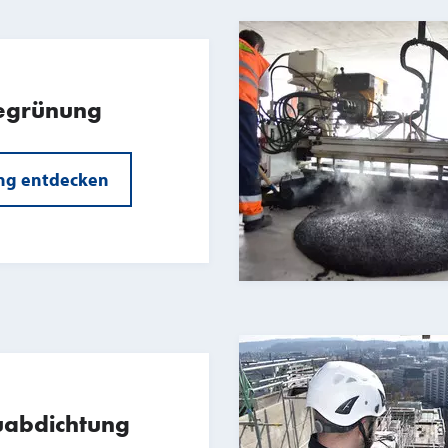
egrünung
ng entdecken
uabdichtung