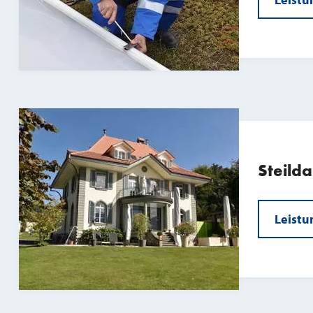
Steild
Leistu