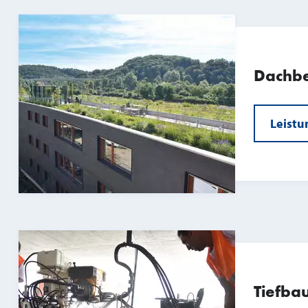
Dachb
Leistu
Tiefba