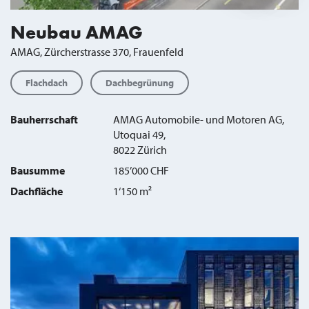
Neubau AMAG
AMAG, Zürcherstrasse 370, Frauenfeld
Flachdach
Dachbegrünung
Bauherrschaft
AMAG Automobile- und Motoren AG,
Utoquai 49,
8022 Zürich
Bausumme
185’000 CHF
Dachfläche
1‘150 m²