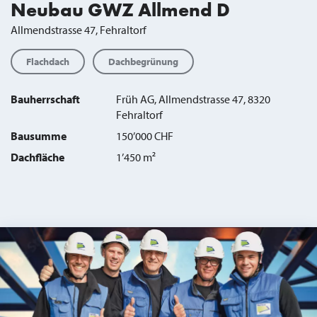
Neubau GWZ Allmend D
Allmendstrasse 47, Fehraltorf
Flachdach
Dachbegrünung
Bauherrschaft
Früh AG, Allmendstrasse 47, 8320
Fehraltorf
Bausumme
150’000 CHF
Dachfläche
1’450 m²