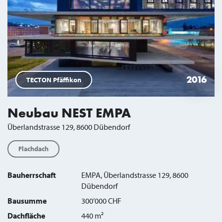
2016
TECTON Pfäffikon
Neubau NEST EMPA
Überlandstrasse 129, 8600 Dübendorf
Flachdach
Bauherrschaft
EMPA, Überlandstrasse 129, 8600
Dübendorf
Bausumme
300’000 CHF
Dachfläche
440 m²