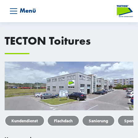
Menü
TECTON Toitures
Kundendienst
Flachdach
Sanierung
Spengl