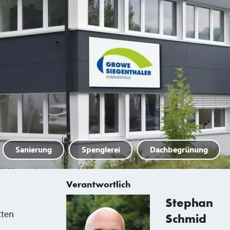
Sanierung
Spenglerei
Dachbegrünung
Verantwortlich
Stephan
tten
Schmid