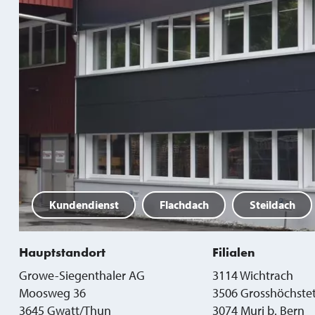
Kundendienst
Flachdach
Steildach
Hauptstandort
Filialen
Growe-Siegenthaler AG
3114 Wichtrach
Moosweg 36
3506 Grosshöchste
3645
Gwatt/Thun
3074 Muri b. Bern