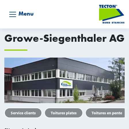
Menu
Growe-Siegenthaler AG
Service clients
Toitures plates
Toitures en pente