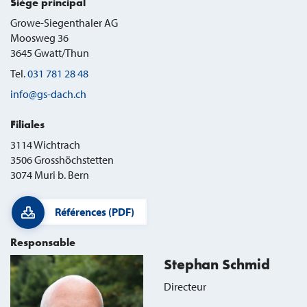
Siège principal
Growe-Siegenthaler AG
Moosweg 36
3645
Gwatt/Thun
Tel.
031 781 28 48
info@gs-dach.ch
Filiales
3114 Wichtrach
3506 Grosshöchstetten
3074 Muri b. Bern
Références (PDF)
Responsable
Stephan Schmid
Directeur