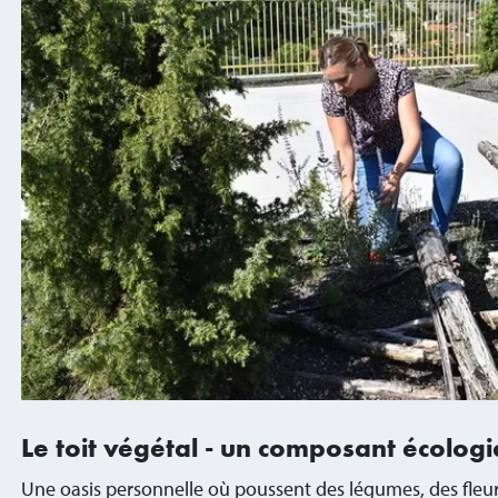
Le toit végétal - un composant écolog
Une oasis personnelle où poussent des légumes, des fleurs