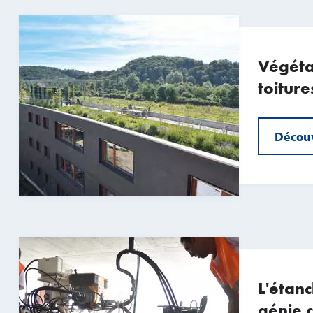
Végéta
toiture
Découv
L'étanc
génie c