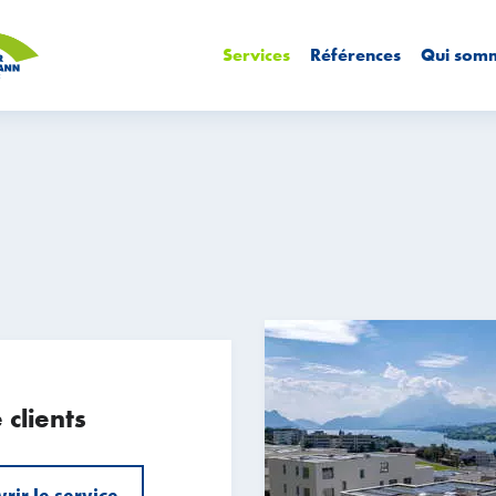
Services
Références
Qui som
 clients
rir le service