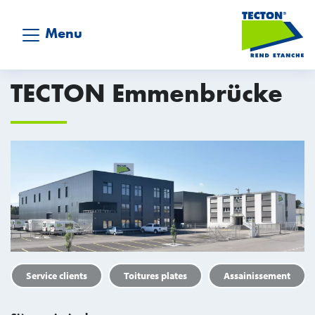
Menu
TECTON Emmenbrücke
Service clients
Toitures plates
Assainissement