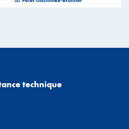
Peter Olschimke-Brunner
stance technique