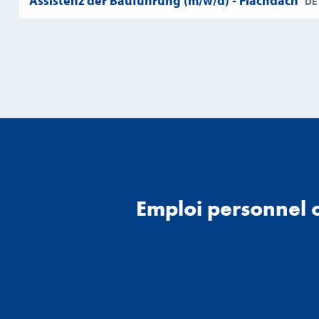
Assistenz der Bauführung (m/w/d) - Flachdach
DE
Emploi personnel 